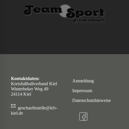
Kontaktdaten:
Anmeldung
Kreisfußballverband Kiel
Winterbeker Weg 49
Impressum
24114 Kiel
Datenschutzhinweise
geschaeftsstelle@kfv-
kiel.de