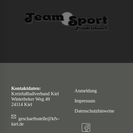
Kontaktdaten:
Anmeldung
Kreisfußballverband Kiel
Winterbeker Weg 49
Impressum
24114 Kiel
Datenschutzhinweise
geschaeftsstelle@kfv-
kiel.de