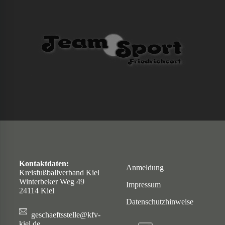
Kontaktdaten:
Anmeldung
Kreisfußballverband Kiel
Winterbeker Weg 49
Impressum
24114 Kiel
Datenschutzhinweise
geschaeftsstelle@kfv-
kiel.de