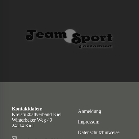
Kontaktdaten:
Anmeldung
Kreisfußballverband Kiel
Winterbeker Weg 49
Impressum
24114 Kiel
Datenschutzhinweise